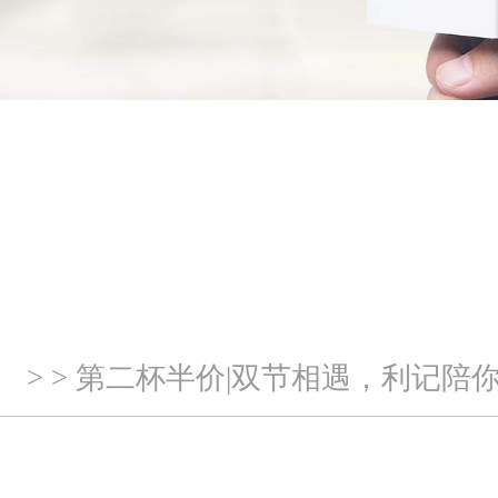
> > 第二杯半价|双节相遇，利记陪